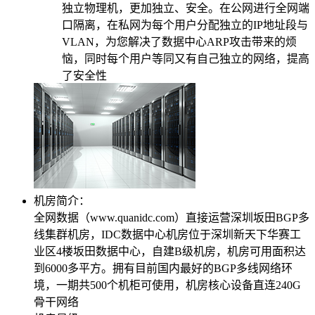
独立物理机，更加独立、安全。在公网进行全网端
美国数据中心机房
口隔离，在私网为每个用户分配独立的IP地址段与
全美硬防最高的机房
VLAN，为您解决了数据中心ARP攻击带来的烦
恼，同时每个用户等同又有自己独立的网络，提高
解决方案
了安全性
电子商务类解决方案
综合门户类解决方案
政府媒体类解决方案
游戏解决方案
机房简介：
全网数据（www.quanidc.com）直接运营深圳坂田BGP多
负载均衡解决方案
线集群机房，IDC数据中心机房位于深圳新天下华赛工
业区4楼坂田数据中心，自建B级机房，机房可用面积达
专线接入服务方案
到6000多平方。拥有目前国内最好的BGP多线网络环
互联网金融解决方案
境，一期共500个机柜可使用，机房核心设备直连240G
骨干网络