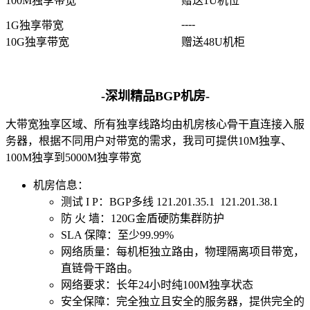
100M独享带宽
赠送1U机位
华南电信机房
----
1G独享带宽
10G独享带宽
赠送48U机柜
深圳南山沙河机房
电信五星级标准建设
-深圳精品BGP机房-
华南双线机房
大带宽独享区域、所有独享线路均由机房核心骨干直连接入服
深圳龙华清湖机房
务器，根据不同用户对带宽的需求，我司可提供10M独享
、
FIL/CHIA/BZZ首选机房
100M独享到
5000M独享带宽
深圳南山沙河机房
机房信息：
电信钻石五星级机房
测试 I P：BGP多线
121.201.35.1 121.201.38.1
防 火 墙：
120G金盾硬防集群防护
深圳罗湖田心机房
SLA 保障：
至少99.99%
海外机房
网络质量：
每机柜独立路由，物理隔离项目带宽，
直链骨干路由。
香港NTT机房
网络要求：
长年24小时纯100M独享状态
100G直连国际带宽
安全保障：
完全独立且安全的服务器，提供完全的