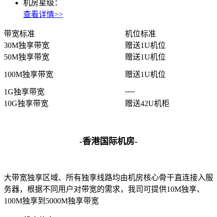
关于我们
机房星级：
查看详情>>
公司简介
带宽标准
机位标准
联系方式
30M独享带宽
赠送1U机位
50M独享带宽
赠送1U机位
加入我们
100M独享带宽
赠送1U机位
企业文化
----
1G独享带宽
10G独享带宽
赠送42U机柜
-香港国际机房-
大带宽独享区域、所有独享线路均由机房核心骨干直连接入服
务器，根据不同用户对带宽的需求，我司可提供10M独享
、
100M独享到
5000M独享带宽