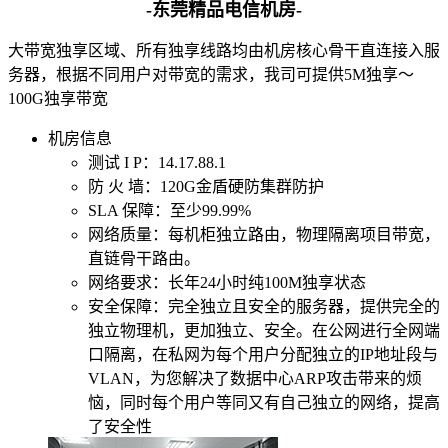
-东莞精品电信机房-
权威安全认证
大带宽独享区域、所有独享线路均由机房核心骨干直连接入服
数据备份
务器，根据不同用户对带宽的需求，我司可提供5M独享～
快照备份灵活多变
100G独享带宽
SSL证书
机房信息
确保信息的安全性
测试 I P：
14.17.88.1
专线上网
防 火 墙：
120G金盾硬防集群防护
企业专线上网
SLA 保障：
至少99.99%
网络质量：
每机柜独立路由，物理隔离项目带宽，
云计算
直链骨干路由。
网络要求：
长年24小时纯100M独享状态
安全防护
安全保障：
完全独立且安全的服务器，提供完全的
全球分布式防御
独立物理机，更加独立、安全。在公网进行全网端
口隔离，在私网为每个用户分配独立的IP地址段与
混合云
VLAN，为您解决了数据中心ARP攻击带来的烦
快速部署组网
恼，同时每个用户等同又有自己独立的网络，提高
了安全性
超融合