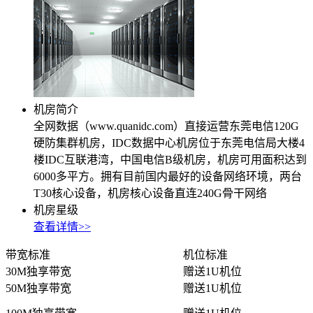
大企业首选
SD-WAN
智能盒子即买即用
全球加速服务
定制跨境加速
机房简介
全网数据（www.quanidc.com）直接运营东莞电信120G
数据中心
硬防集群机房，IDC数据中心机房位于东莞电信局大楼4
楼IDC互联港湾，中国电信B级机房，机房可用面积达到
华南BGP机房
6000多平方。拥有目前国内最好的设备网络环境，两台
T30核心设备，机房核心设备直连240G骨干网络
深圳横岗电信机房
机房星级
FIL/CHIA/BZZ首选机房
查看详情>>
深圳龙华观澜机房
带宽标准
机位标准
国家B+级机房
30M独享带宽
赠送1U机位
广州天河信息港机房
50M独享带宽
赠送1U机位
国家级的网络灾备数据中心