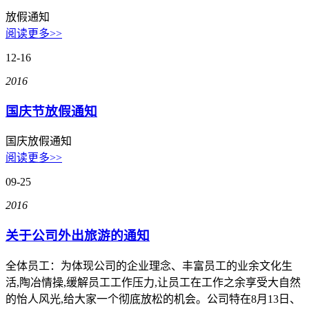
权威安全认证
放假通知
阅读更多>>
数据备份
快照备份灵活多变
12-16
SSL证书
2016
确保信息的安全性
国庆节放假通知
专线上网
企业专线上网
国庆放假通知
阅读更多>>
云计算
09-25
安全防护
2016
全球分布式防御
关于公司外出旅游的通知
混合云
快速部署组网
全体员工：为体现公司的企业理念、丰富员工的业余文化生
活,陶冶情操,缓解员工工作压力,让员工在工作之余享受大自然
超融合
的怡人风光,给大家一个彻底放松的机会。公司特在8月13日、