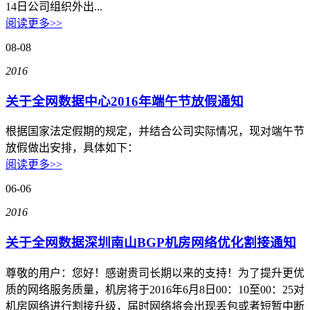
大企业首选
14日公司组织外出...
阅读更多>>
SD-WAN
08-08
智能盒子即买即用
2016
全球加速服务
定制跨境加速
关于全网数据中心2016年端午节放假通知
数据中心
根据国家法定假期的规定，并结合公司实际情况，现对端午节
放假做出安排，具体如下：
华南BGP机房
阅读更多>>
06-06
深圳横岗电信机房
FIL/CHIA/BZZ首选机房
2016
深圳龙华观澜机房
关于全网数据深圳南山BGP机房网络优化割接通知
国家B+级机房
尊敬的用户：您好！感谢贵司长期以来的支持！为了提升更优
广州天河信息港机房
质的网络服务质量，机房将于2016年6月8日00：10至00：25对
国家级的网络灾备数据中心
机房网络进行割接升级，届时网络将会出现丢包或者短暂中断