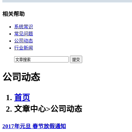
移动机房托管
贴心的服务
相关帮助
机柜租用
系统常识
常见问题
BGP机柜租用
公司动态
自建T4级别数据中心
行业新闻
双线机柜租用
电信联通双线数据中心
公司动态
电信机柜租用
电信直营数据中心
移动机柜租用
首页
移动T4级数据中心
文章中心
>
公司动态
增值服务
2017年元旦 春节放假通知
企业邮局