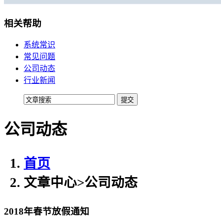
移动机房托管
贴心的服务
相关帮助
机柜租用
系统常识
常见问题
BGP机柜租用
公司动态
自建T4级别数据中心
行业新闻
双线机柜租用
电信联通双线数据中心
公司动态
电信机柜租用
电信直营数据中心
移动机柜租用
首页
移动T4级数据中心
文章中心
>
公司动态
增值服务
2018年春节放假通知
企业邮局