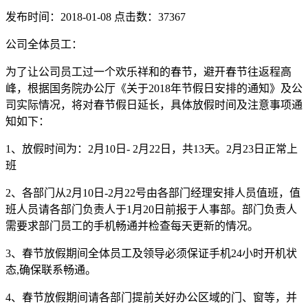
权威安全认证
发布时间：2018-01-08 点击数：37367
数据备份
公司全体员工：
快照备份灵活多变
为了让公司员工过一个欢乐祥和的春节，避开春节往返程高
SSL证书
峰，根据国务院办公厅《关于2018年节假日安排的通知》及公
确保信息的安全性
司实际情况，将对春节假日延长，具体放假时间及注意事项通
知如下：
专线上网
企业专线上网
1、放假时间为：2月10日- 2月22日，共13天。2月23日正常上
班
云计算
2、各部门从2月10日-2月22号由各部门经理安排人员值班，值
安全防护
班人员请各部门负责人于1月20日前报于人事部。部门负责人
全球分布式防御
需要求部门员工的手机畅通并检查每天更新的情况。
混合云
3、春节放假期间全体员工及领导必须保证手机24小时开机状
快速部署组网
态,确保联系畅通。
超融合
4、春节放假期间请各部门提前关好办公区域的门、窗等，并