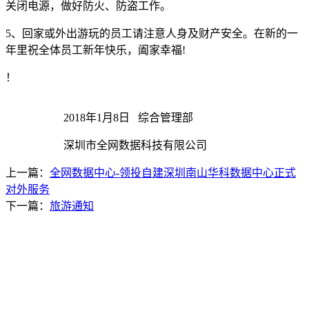
大企业首选
关闭电源，做好防火、防盗工作。
5、回家或外出游玩的员工请注意人身及财产安全。在新的一
SD-WAN
年里祝全体员工新年快乐，阖家幸福!
智能盒子即买即用
！
全球加速服务
定制跨境加速
2018年1月8日 综合管理部
数据中心
深圳市全网数据科技有限公司
华南BGP机房
上一篇：
全网数据中心-领投自建深圳南山华科数据中心正式
对外服务
深圳横岗电信机房
下一篇：
旅游通知
FIL/CHIA/BZZ首选机房
深圳龙华观澜机房
国家B+级机房
广州天河信息港机房
国家级的网络灾备数据中心