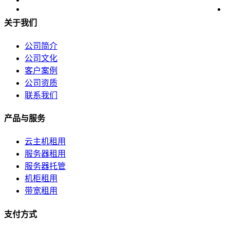
美国数据中心机房
关于我们
全美硬防最高的机房
解决方案
公司简介
公司文化
电子商务类解决方案
客户案例
公司资质
综合门户类解决方案
联系我们
政府媒体类解决方案
产品与服务
游戏解决方案
云主机租用
服务器租用
负载均衡解决方案
服务器托管
机柜租用
专线接入服务方案
带宽租用
互联网金融解决方案
支付方式