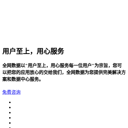
华南电信机房
深圳南山沙河机房
电信五星级标准建设
华南双线机房
用户至上，用心服务
深圳龙华清湖机房
FIL/CHIA/BZZ首选机房
全网数据以"用户至上，用心服务每一位用户"为宗旨，您可
深圳南山沙河机房
以把您的应用放心的交给我们，全网数据为您提供完美解决方
电信钻石五星级机房
案和数据中心服务。
深圳罗湖田心机房
免费咨询
海外机房
香港NTT机房
100G直连国际带宽