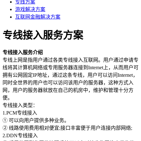
专线方案
权威安全认证
游戏解决方案
数据备份
互联网金融解决方案
快照备份灵活多变
专线接入服务方案
SSL证书
确保信息的安全性
专线接入服务介绍
专线上网
专线上网是指用户通过各类专线接入互联网。用户通过申请专
企业专线上网
线将其计算机网络或专用服务器连接到Internet上，从而用户可
拥有公网固定IP地址，通过这条专线，用户可以访问Internet，
云计算
同时全世界的用户也可以访问该用户的服务器，这种方式入
网，用户的服务器就放在自己的机房中，维护和管理十分方
安全防护
便。
全球分布式防御
专线接入类型：
1.PCM专线接入
混合云
① 可以向用户提供多种业务。
快速部署组网
② 线路使用费用相对便宜;接口丰富便于用户连接内部网络;
超融合
2.DDN专线接入