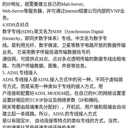
的IP地址，视需要建立自己的Mail-Server、
华南电信机房
Web-Server等服务器，并可通过Internet组建公司内部的VNP业
务。
深圳南山沙河机房
4.SDH点对点
电信五星级标准建设
数字专线(SDH):英文名为SDH（Synchronous Digital
Hierarchy，即同步数字体系）专线，中文名为数字专
华南双线机房
线。是利用光纤、数字微波、卫星等数字电路开放的数据传输
业务。 它采用数字传输信道传输数据信号的
深圳龙华清湖机房
通信网，可提供点对点、点对多点透明传输的数据专线出租电
FIL/CHIA/BZZ首选机房
路，为用户传输数据、图象、声音等信息。
深圳南山沙河机房
5. ADSL专线接入
电信钻石五星级机房
ADSL专线接入是ADSL接入方式中的另一种，不同于虚拟拨
号方式，而是采用一种类似于专线的接入方式，用
深圳罗湖田心机房
户连接和配置好ADSL MODEM后，在自己的PC的网络设置里
设置好相应的TCP/IP协议及网络参数（IP和掩码、
海外机房
网关等都由局端事先分配好），开机后，用户端和局端会自动
建立起一条链路。所以，ADSL的专线接入方式
香港NTT机房
是以有固定IP、 自动连接等特点的类似专线的方式，当然，
100G直连国际带宽
它的速率比某些低速专线还快的多呢。