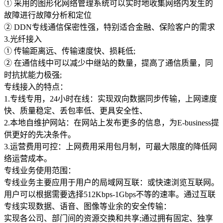
大企业首选
① 采用的图形化网络管理系统可以实时地收集网络内发生的
故障进行故障分析和定位
SD-WAN
② DDN专线通信保密性强，特别适合金融、保险客户的需求
智能盒子即买即用
3.光纤接入
① 传输距离远、传输速度快、损耗低;
全球加速服务
② 在通信线中可以减少中继站的数量，提高了通信质量，同
定制跨境加速
时抗扰能力极强;
专线接入的特点：
数据中心
1.专线专用，24小时在线：实现双向数据同步传输，上网速度
快、质量稳定、丢包率低、更具安全性、
华南BGP机房
2.本地自维护网站：在网站上发布更多的信息，为E-business提
供更好的先决条件。
深圳横岗电信机房
3.运营费用可控：上网费用采用包月制，可最大限度的降低网
FIL/CHIA/BZZ首选机房
络运营成本。
深圳龙华观澜机房
专线业务使用范围：
国家B+级机房
专线业务主要应用于用户的局域网互联：或快速浏览互联网。
用户可以根据需要选择512Kbps-1Gbps不等的速率。通过互联
广州天河信息港机房
专线实现数据、语音、图像等业余的安全传输：
国家级的网络灾备数据中心
实现各公司、部门间的资源交换和共享;通过拥有固定、独享