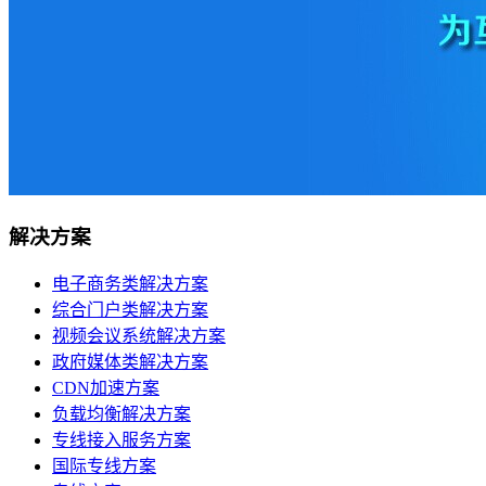
移动机房托管
贴心的服务
机柜租用
BGP机柜租用
自建T4级别数据中心
双线机柜租用
解决方案
电信联通双线数据中心
电信机柜租用
电子商务类解决方案
电信直营数据中心
综合门户类解决方案
视频会议系统解决方案
移动机柜租用
政府媒体类解决方案
移动T4级数据中心
CDN加速方案
负载均衡解决方案
增值服务
专线接入服务方案
国际专线方案
企业邮局